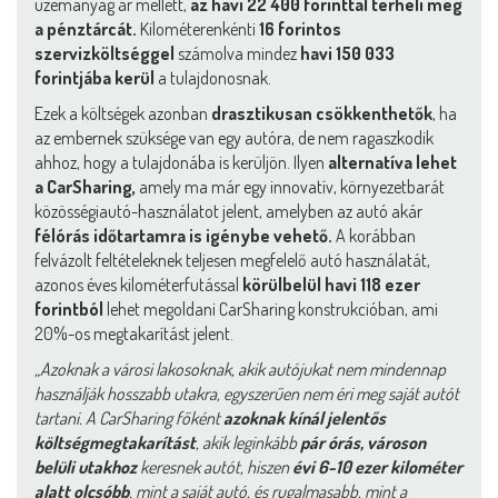
üzemanyag ár mellett,
az havi 22 400 forinttal terheli meg
a pénztárcát.
Kilométerenkénti
16 forintos
szervizköltséggel
számolva mindez
havi 150 033
forintjába kerül
a tulajdonosnak.
Ezek a költségek azonban
drasztikusan csökkenthetők
, ha
az embernek szüksége van egy autóra, de nem ragaszkodik
ahhoz, hogy a tulajdonába is kerüljön. Ilyen
alternatíva lehet
a CarSharing,
amely ma már egy innovatív, környezetbarát
közösségiautó-használatot jelent, amelyben az autó akár
félórás időtartamra is igénybe vehető.
A korábban
felvázolt feltételeknek teljesen megfelelő autó használatát,
azonos éves kilométerfutással
körülbelül havi 118 ezer
forintból
lehet megoldani CarSharing konstrukcióban, ami
20%-os megtakarítást jelent.
„Azoknak a városi lakosoknak, akik autójukat nem mindennap
használják hosszabb utakra, egyszerűen nem éri meg saját autót
tartani. A CarSharing főként
azoknak kínál jelentős
költségmegtakarítást
, akik leginkább
pár órás, városon
belüli utakhoz
keresnek autót, hiszen
évi 6-10 ezer kilométer
alatt olcsóbb
, mint a saját autó, és rugalmasabb, mint a