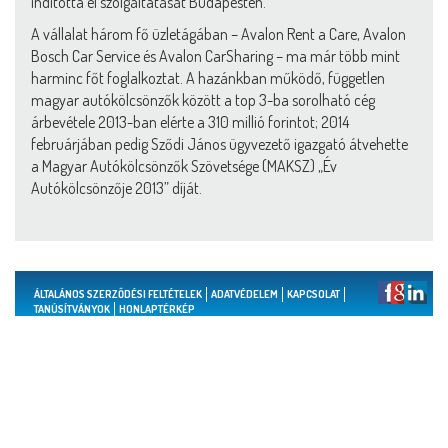
indította el szolgáltatását Budapesten.
A vállalat három fő üzletágában – Avalon Rent a Care, Avalon
Bosch Car Service és Avalon CarSharing – ma már több mint
harminc főt foglalkoztat. A hazánkban működő, független
magyar autókölcsönzők között a top 3-ba sorolható cég
árbevétele 2013-ban elérte a 310 millió forintot; 2014
februárjában pedig Sződi János ügyvezető igazgató átvehette
a Magyar Autókölcsönzők Szövetsége (MAKSZ) „Év
Autókölcsönzője 2013” díját.
ÁLTALÁNOS SZERZŐDÉSI FELTÉTELEK
ADATVÉDELEM
KAPCSOLAT
TANÚSÍTVÁNYOK
HONLAPTÉRKÉP