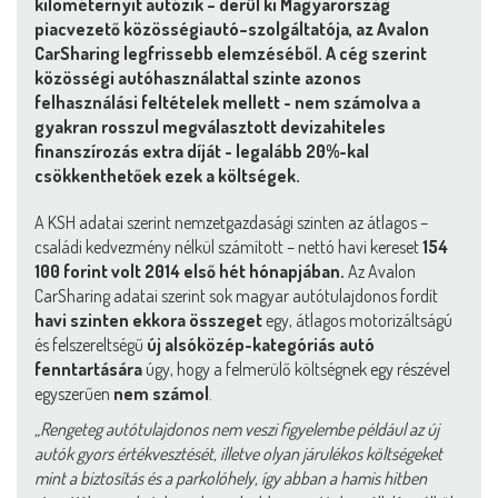
kilométernyit autózik – derül ki Magyarország
piacvezető közösségiautó–szolgáltatója, az Avalon
CarSharing legfrissebb elemzéséből. A cég szerint
közösségi autóhasználattal szinte azonos
felhasználási feltételek mellett - nem számolva a
gyakran rosszul megválasztott devizahiteles
finanszírozás extra díját - legalább 20%-kal
csökkenthetőek ezek a költségek.
A KSH adatai szerint nemzetgazdasági szinten az átlagos –
családi kedvezmény nélkül számított – nettó havi kereset
154
100 forint volt 2014 első hét hónapjában.
Az Avalon
CarSharing adatai szerint sok magyar autótulajdonos fordít
havi szinten ekkora összeget
egy, átlagos motorizáltságú
és felszereltségű
új alsóközép-kategóriás autó
fenntartására
úgy, hogy a felmerülő költségnek egy részével
egyszerűen
nem számol
.
„Rengeteg autótulajdonos nem veszi figyelembe például az új
autók gyors értékvesztését, illetve olyan járulékos költségeket
mint a biztosítás és a parkolóhely, így abban a hamis hitben