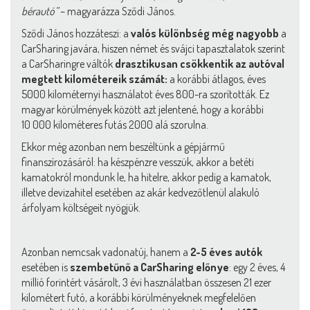
bérautó”
– magyarázza Sződi János.
Sződi János hozzáteszi: a
valós különbség még nagyobb
a
CarSharing javára, hiszen német és svájci tapasztalatok szerint
a CarSharingre váltók
drasztikusan csökkentik az autóval
megtett kilométereik számát:
a korábbi átlagos, éves
5000 kilométernyi használatot éves 800-ra szorították. Ez
magyar körülmények között azt jelentené, hogy a korábbi
10 000 kilométeres futás 2000 alá szorulna.
Ekkor még azonban nem beszéltünk a gépjármű
finanszírozásáról: ha készpénzre vesszük, akkor a betéti
kamatokról mondunk le, ha hitelre, akkor pedig a kamatok,
illetve devizahitel esetében az akár kedvezőtlenül alakuló
árfolyam költségeit nyögjük.
Azonban nemcsak vadonatúj, hanem a
2-5 éves autók
esetében is
szembetűnő a CarSharing előnye
: egy 2 éves, 4
millió forintért vásárolt, 3 évi használatban összesen 21 ezer
kilométert futó, a korábbi körülményeknek megfelelően