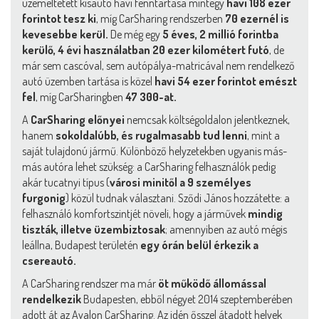
üzemeltetett kisautó havi fenntartása mintegy
havi 108 ezer
forintot tesz ki
, míg CarSharing rendszerben
70 ezernél is
kevesebbe kerül.
De még egy
5 éves, 2 millió forintba
kerülő, 4 évi használatban 20 ezer kilométert futó
, de
már sem cascóval, sem autópálya-matricával nem rendelkező
autó üzemben tartása is közel
havi 54 ezer forintot emészt
fel
, míg CarSharingben
47 300-at.
A
CarSharing előnyei
nemcsak költségoldalon jelentkeznek,
hanem
sokoldalúbb, és rugalmasabb tud lenni
, mint a
saját tulajdonú jármű. Különböző helyzetekben ugyanis más-
más autóra lehet szükség: a CarSharing felhasználók pedig
akár tucatnyi típus (
városi minitől a 9 személyes
furgonig
) közül tudnak választani. Sződi János hozzátette: a
felhasználó komfortszintjét növeli, hogy a járművek
mindig
tiszták, illetve üzembiztosak
; amennyiben az autó mégis
leállna, Budapest területén
egy órán belül érkezik a
csereautó.
A CarSharing rendszer ma már
öt működő állomással
rendelkezik
Budapesten, ebből négyet 2014 szeptemberében
adott át az Avalon CarSharing. Az idén ősszel átadott helyek