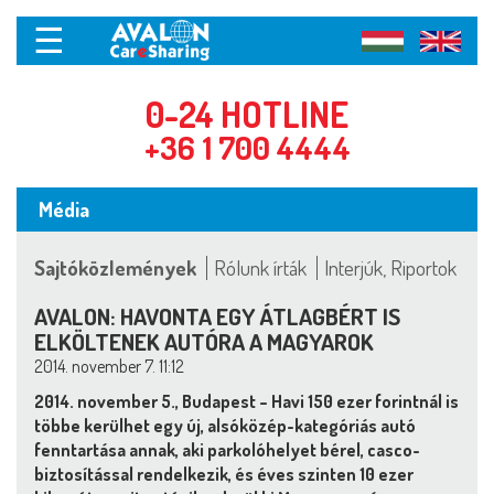
☰
0-24 HOTLINE
+36 1 700 4444
Média
Sajtóközlemények
Rólunk írták
Interjúk, Riportok
AVALON: HAVONTA EGY ÁTLAGBÉRT IS
ELKÖLTENEK AUTÓRA A MAGYAROK
2014. november 7. 11:12
2014. november 5., Budapest – Havi 150 ezer forintnál is
többe kerülhet egy új, alsóközép-kategóriás autó
fenntartása annak, aki parkolóhelyet bérel, casco-
biztosítással rendelkezik, és éves szinten 10 ezer