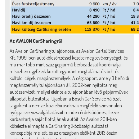
Az AVALON CarSharingről
Az Avalon CarSharing tulajdonosa, az Avalon Car(e) Services
Kft. 1999-ben autókölcsönzéssel kezdte meg tevékenységét, és
ma már több mint száz gépjármű bérbeadását koordinálja,
miközben ügyfeleik között egyaránt megtalálhatók bel- és
külföldi cégek, magánszemélyek. A cégcsoport, amely 3 belföldi
magánszemély tulajdonában áll, 2002-ben nyitotta meg
autószervizét, mellyel eleinte a tulajdonában lévő gépjárművek
állapotát biztosította. Újabban a Bosch Car Service hálózat
tagjaként a nemzetközi előírásoknak megfelelő színvonalon
nyújtja szervizszolgáltatásait minden érdeklődőnek, illetve
karbantartja saját flottájának autóit. Az Avalon 2011-ben
kötelezte el magát a CarSharing (közösségi autózás)
koncepciója mellett, és az országban elsőként 2013 őszén