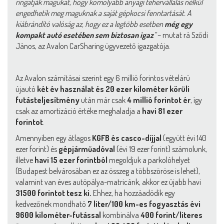
ringatják magukat, hogy komolyabb anyagi tehervállalás nélkül
engedhetik meg maguknak a saját gépkocsi fenntartását. A
kiábrándító valóság az, hogy ez a legtöbb esetben
még egy
kompakt autó esetében sem biztosan igaz
”
– mutat rá Sződi
János, az Avalon CarSharing ügyvezető igazgatója.
Az Avalon számításai szerint egy 6 millió forintos vételárú
újautó
két év használat és 20 ezer kilométer körüli
futásteljesítmény
után már csak
4 millió forintot ér
, így
csak az amortizáció értéke meghaladja a
havi 81 ezer
forintot
.
Amennyiben egy átlagos
KGFB és casco-díjjal
(együtt évi 140
ezer forint) és
gépjárműadóval
(évi 19 ezer forint) számolunk,
illetve
havi 15 ezer forintból
megoldjuk a parkolóhelyet
(Budapest belvárosában ez az összeg a többszöröse is lehet),
valamint van éves autópálya-matricánk, akkor ez újabb havi
31500 forintot tesz ki.
Ehhez, ha hozzáadódik egy
kedvezőnek mondható
7 liter/100 km-es fogyasztás évi
9600 kilométer-futással
kombinálva
400 forint/literes