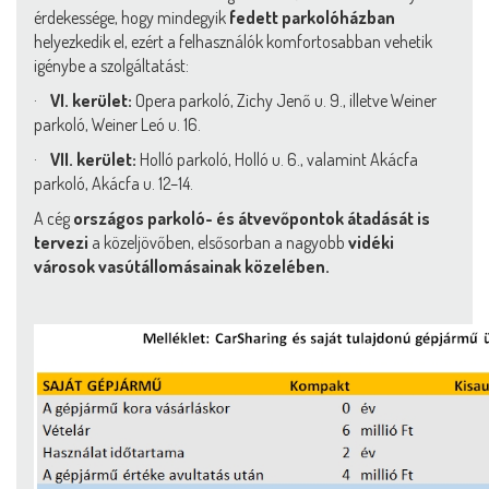
érdekessége, hogy mindegyik
fedett parkolóházban
helyezkedik el, ezért a felhasználók komfortosabban vehetik
igénybe a szolgáltatást:
·
VI. kerület:
Opera parkoló, Zichy Jenő u. 9., illetve Weiner
parkoló, Weiner Leó u. 16.
·
VII. kerület:
Holló parkoló, Holló u. 6., valamint Akácfa
parkoló, Akácfa u. 12–14.
A cég
országos parkoló- és átvevőpontok átadását is
tervezi
a közeljövőben, elsősorban a nagyobb
vidéki
városok vasútállomásainak közelében.