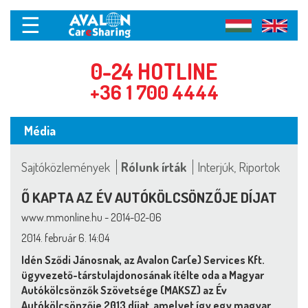
☰
0-24 HOTLINE
+36 1 700 4444
Média
Sajtóközlemények
Rólunk írták
Interjúk, Riportok
Ő KAPTA AZ ÉV AUTÓKÖLCSÖNZŐJE DÍJAT
www.mmonline.hu - 2014-02-06
2014. február 6. 14:04
Idén Sződi Jánosnak, az Avalon Car(e) Services Kft.
ügyvezető-társtulajdonosának ítélte oda a Magyar
Autókölcsönzők Szövetsége (MAKSZ) az Év
Autókölcsönzője 2013 díjat, amelyet így egy magyar