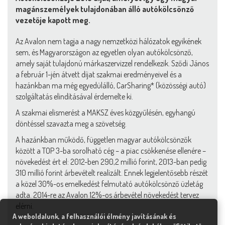
magánszemélyek tulajdonában álló autókölcsönző
vezetője kapott meg.
Az Avalon nem tagja a nagy nemzetközi hálózatok egyikének
sem, és Magyarországon az egyetlen olyan autókölcsönző,
amely saját tulajdonú márkaszervizzel rendelkezik. Sződi János
a február 1-jén átvett díjat szakmai eredményeivel és a
hazánkban ma még egyedülálló, CarSharing* (közösségi autó)
szolgáltatás elindításával érdemelte ki.
A szakmai elismerést a MAKSZ éves közgyűlésén, egyhangú
döntéssel szavazta meg a szövetség.
A hazánkban működő, független magyar autókölcsönzők
között a TOP 3-ba sorolható cég – a piac csökkenése ellenére –
növekedést ért el: 2012-ben 290,2 millió forint, 2013-ban pedig
310 millió forint árbevételt realizált. Ennek legjelentősebb részét
a közel 30%-os emelkedést felmutató autókölcsönző üzletág
adta. 2014-re az Avalon 12%-os árbevétel növekedést tervez
elérni.
A weboldalunk, a felhasználói élmény javításának és